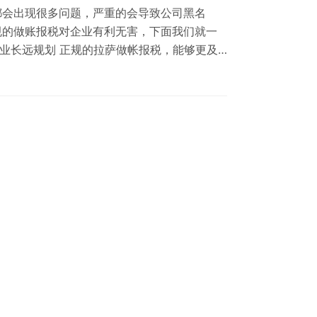
都会出现很多问题，严重的会导致公司黑名
规的做账报税对企业有利无害，下面我们就一
业长远规划 正规的拉萨做帐报税，能够更及
可实现企业经济效益最大化，对于企业的长远
员处理，会计人员经过专业…