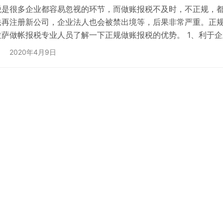
税是很多企业都容易忽视的环节，而做账报税不及时，不正规，
法再注册新公司，企业法人也会被禁出境等，后果非常严重。正
拉萨做帐报税专业人员了解一下正规做账报税的优势。 1、利于企
解企业的财务数据分析，能够帮助企业管理人员提供经营建议，
2020年4月9日
很有帮助的。 2、专业会计更可靠 做账报税需要有专业的会计人