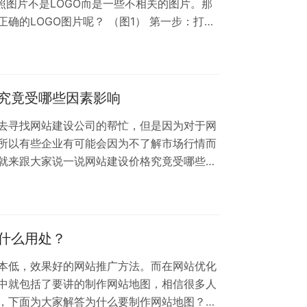
照图片不是LOGO而是一些不相关的图片。那
确的LOGO图片呢？ （图1） 第一步：打开
个百度账号）： （图2）第二步：添加网站到
置： （图3）第三步：查看是否有LOGO提
。显示图4，说明网站有LOGO提交权限。把
。(注意LOGO的像素…
究竟受哪些因素影响
去寻找网站建设公司的帮忙，但是因为对于网
所以有些企业有可能会因为不了解市场行情而
就来跟大家说一说网站建设价格究竟受哪些因
的运营成本 影响网站建设价格的最直接因
如果这个公司的运营成本是比较多的，那么这
一些，如果运营成本的价格比较低，那么这个
低一些。如果网站建设的质量能够有所保证，
什么用处？
本低，效果好的网站推广方法。而在网站优化
其中就包括了要讲的制作网站地图，相信很多人
，下面为大家解答为什么要制作网站地图？有