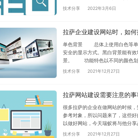
什么用处？能带来什么好处？ 
技术分享
2022年3月6日
sitemap并非HTML地图，他
览，每一个HTML页面都是单独
蜘蛛所看的就是，网站地图site
拉萨企业建设网站时，如何
单色背景 总体上使用白色等单色
安全的显示方式。黑白背景能有
景。 功能特色以不同的颜色划
迅速吸引人的眼球，更适合独特
技术分享
2021年12月27日
应用到整个布局中，承担起背景衬
中，适合产品类、电子商务网站
特的背景设计方法，恰当的应用能
拉萨网站建设需要注意的事
果…
很多拉萨的企业在做网站的时候，
参考对象，所以问题来了，这些好
以做好网站，今天瑞蚁将与他分
事。 很多企业认为不仅仅是做一
技术分享
2021年12月27日