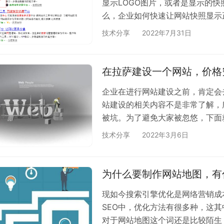
显示LOGO图片，或者是显示的快
么，企业如何快速让网站快照显示正
百度搜索资源中心（必须先注册一
技术分享
2022年7月31日
百度搜索资源平台，然后点击站点设
交权限。出现如图4或图5所示界面
自己公司的LOGO上传上去审核即可
在拉萨建设一个网站，价格
企业在进行网站建设之前，肯定会
站建设的相关内容不是非常了解，
被坑。为了避免大家被忽悠，下面
素影响呢？ 1、网站建设公司
技术分享
2022年3月6日
素就是网站建设公司的运营成本，
个网站建设的价格相对来说也会高
网站建设的价格相对来说也会比较
为什么要制作网站地图，有
且能够…
现如今搜索引擎优化是网络营销成
SEO中，优化方法有很多种，这
对于网站地图这个词还是比较陌生