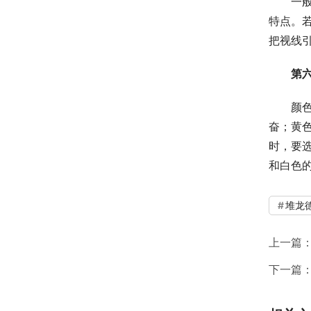
一
特点。
把视线
第
颜
奋；黄
时，要
和白色
堆龙
上一篇
下一篇