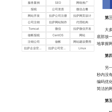
服务案例
SEO
网络推广
报税
公司资质
微信点餐
网站开发
拉萨公司注册
拉萨网页设计
第
公司注销
拉萨网站制作
代理机构
Tomcat
微信
拉萨微信开发
大
做帐报税
CentOS
网站
底部放
注销公司
做帐
网站建设费用
地掌握
拉萨企业官网建设
拉萨公司官网建设
Linux
第
另
秒内没
编码优
简洁的
第