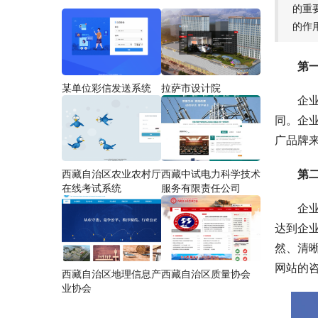
的重
的作
第
某单位彩信发送系统
拉萨市设计院
企
同。企
广品牌
第
西藏自治区农业农村厅
西藏中试电力科学技术
在线考试系统
服务有限责任公司
企
达到企
然、清
网站的
西藏自治区地理信息产
西藏自治区质量协会
业协会