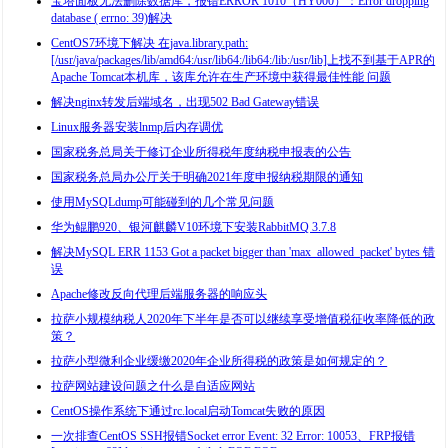
宝塔面板无法删除数据库，报错ERROR 1010（HY000）：Error dropping
database ( errno: 39)解决
CentOS7环境下解决 在java.library.path:
[/usr/java/packages/lib/amd64:/usr/lib64:/lib64:/lib:/usr/lib]上找不到基于APR的
Apache Tomcat本机库，该库允许在生产环境中获得最佳性能 问题
解决nginx转发后端域名，出现502 Bad Gateway错误
Linux服务器安装lnmp后内存调优
国家税务总局关于修订企业所得税年度纳税申报表的公告
国家税务总局办公厅关于明确2021年度申报纳税期限的通知
使用MySQLdump可能碰到的几个常见问题
华为鲲鹏920、银河麒麟V10环境下安装RabbitMQ 3.7.8
解决MySQL ERR 1153 Got a packet bigger than 'max_allowed_packet' bytes 错
误
Apache修改反向代理后端服务器的响应头
拉萨小规模纳税人2020年下半年是否可以继续享受增值税征收率降低的政
策？
拉萨小型微利企业缓缴2020年企业所得税的政策是如何规定的？
拉萨网站建设问题之什么是自适应网站
CentOS操作系统下通过rc.local启动Tomcat失败的原因
一次排查CentOS SSH报错Socket error Event: 32 Error: 10053、FRP报错