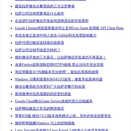
建设拉萨微信点餐系统的三大注意事项
拉萨公司注销需要满足什么条件
企业进行拉萨微信开发如何选择适合的开发类型
Google Chrome浏览器将逐步停止支持User Agent 改用新 API Client Hints
有攻击者正发动中间人攻击 GitHub和京东受影响最大
拉萨代理记账应该找谁比较靠谱
拉萨公司注销手续是怎样的？
摆好微信开发的三大基石，让拉萨微信开发成功不再遥远！
未来Firefox或将强制启用HTTPS链接 禁止访问不安全页面
淘宝弹窗提示“内测版本无法使用”，疑似出现系统故障
Windows 10累积更新KB4541335发布：修复开始菜单问题
微信点餐系统为何受到广大拉萨市餐厅的欢迎
新浪微博对信息泄露的回应受到质疑
Google Cloud推出Game Servers游戏托管云后端服务
拉萨网站建设之常见的网页格式
苹果IOS版 微信7.0.12版本深色模式上线，另外还有这些新变化
微软即将隐藏Windows 10上的控制面板
Linus Torvalds宣布推出Linux Kernel 5.6的第七个候选发布版本