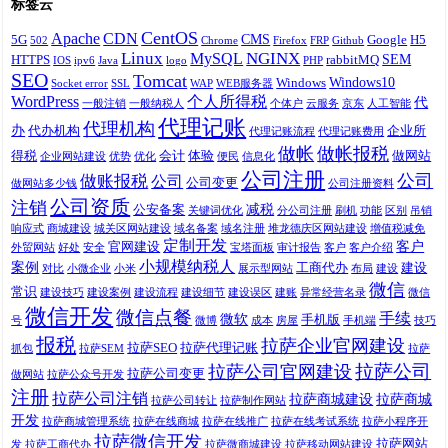
标签云
CentOS
Apache
CDN
CMS
5G
Google
H5
502
Chrome
Firefox
FRP
Github
Linux
NGINX
MySQL
SEM
HTTPS
rabbitMQ
IOS
ipv6
Java
logo
PHP
SEO
Tomcat
Windows10
Windows
Socket error
SSL
WAP
WEB服务器
WordPress
个人所得税
代
一般注销
一般纳税人
个体户
云服务
京东
人工智能
代理记账
代理机构
办
代办机构
企业所
代理记账流程
代理记账费用
做帐
做帐报税
得税
会计
体验
做网站
企业网站建设
优势
优化
便民
信息化
公司注册
公司
做账报税
公司
公司变更
做网站多少钱
公司注册资料
公司资质
注销
减税
公安备案
关键词优化
分公司注册
刷机
功能
区别
吊销
响应式
商城建设
城关区网站建设
域名备案
域名注册
堆龙德庆区网站建设
增值税减免
定制开发
客户
官网建设
外贸网站
好处
安全
宝塔面板
审计报告
客户
客户介绍
小规模纳税人
案例
工商代办
建设
对比
小微企业
小米
展示型网站
布局
建设
微信
常识
建设技巧
建设案例
建设流程
建设细节
建设误区
建账
异常经营名录
微信
微信开发
微信点餐
手续
微软
手机版
号
微博
成本
房屋
手机端
技巧
报税
拉萨企业官网建设
拉萨SEO
拉萨代理记账
抓包
拉萨SEM
拉萨
拉萨公司
拉萨公司官网建设
拉萨公司变更
做网站
拉萨公众号开发
注册
拉萨公司注销
拉萨商城建设
拉萨商城
拉萨公司转让
拉萨制作网站
开发
拉萨商城管理系统
拉萨在线商城
拉萨在线推广
拉萨在线考试系统
拉萨小程序开
拉萨微信开发
拉萨网站
发
拉萨工商代办
拉萨微商城建设
拉萨移动网站建设