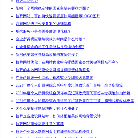
拉萨工商代办
影响一个网站稳定性的因素主要有哪些方面？
拉萨网站，百如何快速设置度快照能显示LOGO图片
西藏网站进行公安备案的详细流程
现代服务业是否需要缴纳印花税？
企业所得税应缴纳税款的时间是什么时候？
住企业宿舍的员工住房补贴是否缴纳个税?
新网站要如何寻找高质量的友情链接？
拉萨网站优化：在网站优化中有哪些因素会对关键词排名不利？
拉萨的本地网站建设公司能提供哪些优质服务
在拉萨建设一个网站，价格究竟受哪些因素影响
2021年度个人所得税综合所得年度汇算政策百问百答—综合所得篇
2021年度个人所得税综合所得年度汇算政策百问百答—专项附加扣除篇
2021年度个人所得税综合所得年度汇算政策百问百答—捐赠和税收优惠篇
为什么要制作网站地图，有什么用处？
拉萨企业建设网站时，如何搭配精美的网站背景设计
拉萨网站建设需要注意的事项
拉萨企业怎么制作网页？有哪些基本流程步骤？