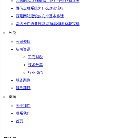
2020的5G终端革命，正在变得扑朔迷离
微信点餐系统为什么这么流行
西藏网站建设的几个基本步骤
网络推广必备技能 堪称营销界葵花宝典
分类
公司资质
新闻资讯
工商财税
技术分享
行业动态
服务案例
服务项目
页面
关于我们
联系我们
首页