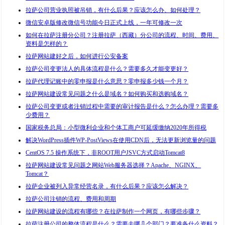
拉萨公司营业执照被吊销，有什么后果？应该怎么办、如何处理？
微信安卓版修改微信号功能今日正式上线，一年可修改一次
如何在拉萨注册分公司？注册拉萨（西藏）分公司的流程、时间、费用、
资料是怎样的？
拉萨网站建好之后，如何进行公安备案
拉萨公司变更法人的具体流程是什么？需要多久才能变更好？
拉萨代理记账中的零申报是什么意思？零申报多少钱一个月？
拉萨网站建设常见问题之什么是域名？如何购买和选购域名？
拉萨公司变更或者注销过程中需要的审计报告是什么？怎么办理？需要多
少费用？
国家税务总局：小型微利企业和个体工商户可延缓缴纳2020年所得税
解决WordPress插件WP-PostViews在使用CDN后，无法更新浏览量的问题
CentOS 7.5 操作系统下，非ROOT用户JSVC方式启动Tomcat8
拉萨网站建设常见问题之网站Web服务器选择？Apache、NGINX、
Tomcat？
拉萨企业被列入异常经营名录，有什么后果？应该怎么解决？
拉萨公司注销的流程、费用和周期
拉萨网站建设的流程有哪些？在拉萨制作一个网页，有哪些步骤？
拉萨注册公司的整体流程是什么？需要去哪几个部门？要准备什么资料？