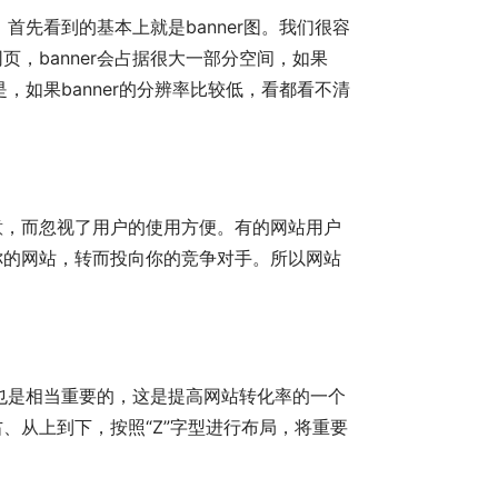
首先看到的基本上就是banner图。我们很容
，banner会占据很大一部分空间，如果
，如果banner的分辨率比较低，看都看不清
意，而忽视了用户的使用方便。有的网站用户
你的网站，转而投向你的竞争对手。所以网站
局也是相当重要的，这是提高网站转化率的一个
、从上到下，按照“Z”字型进行布局，将重要