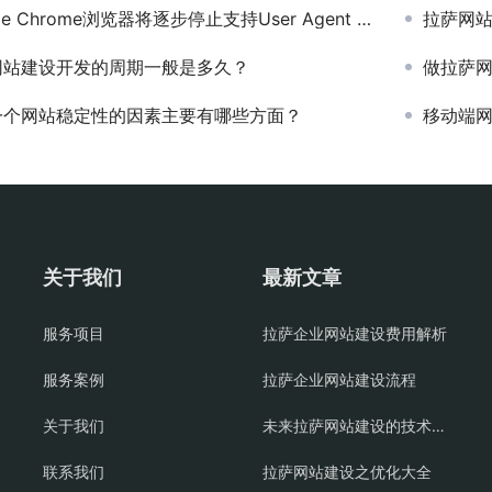
 Chrome浏览器将逐步停止支持User Agent 改用新 API Client Hints
拉萨网站
网站建设开发的周期一般是多久？
做拉萨
一个网站稳定性的因素主要有哪些方面？
移动端
关于我们
最新文章
服务项目
拉萨企业网站建设费用解析
服务案例
拉萨企业网站建设流程
关于我们
未来拉萨网站建设的技术方向是什么？
联系我们
拉萨网站建设之优化大全