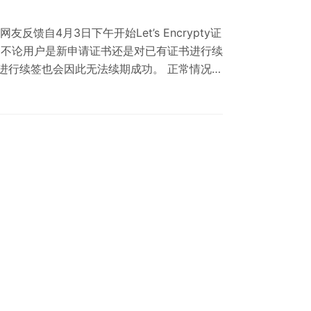
馈自4月3日下午开始Let’s Encrypty证
 不论用户是新申请证书还是对已有证书进行续
进行续签也会因此无法续期成功。 正常情况下
将到期的证书还可以使用，但如果接下来无法
位使用Let’s Encrypty 的网站管理员，
到期请立即执行续期。 若无法正常续期请立即