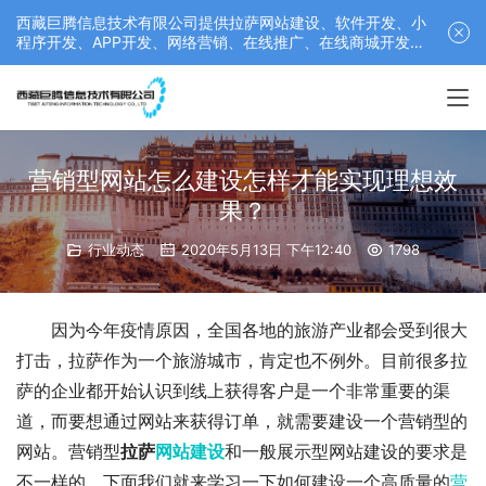
西藏巨腾信息技术有限公司提供拉萨网站建设、软件开发、小
程序开发、APP开发、网络营销、在线推广、在线商城开发等
服务，联系电话： 17689511878
营销型网站怎么建设怎样才能实现理想效
果？
行业动态
2020年5月13日 下午12:40
1798
因为今年疫情原因，全国各地的旅游产业都会受到很大
打击，拉萨作为一个旅游城市，肯定也不例外。目前很多拉
萨的企业都开始认识到线上获得客户是一个非常重要的渠
道，而要想通过网站来获得订单，就需要建设一个营销型的
网站。营销型
拉萨
网站建设
和一般展示型网站建设的要求是
不一样的，下面我们就来学习一下如何建设一个高质量的
营