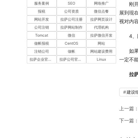
服务案例
SEO
网络推广
刚
报税
公司资质
微信点餐
展到现
网站开发
拉萨公司注册
拉萨网页设计
视对内
公司注销
拉萨网站制作
代理机构
Tomcat
微信
拉萨微信开发
4
做帐报税
CentOS
网站
如
注销公司
做帐
网站建设费用
一定不
拉萨企业官网建设
拉萨公司官网建设
Linux
拉
建设
上一篇
下一篇