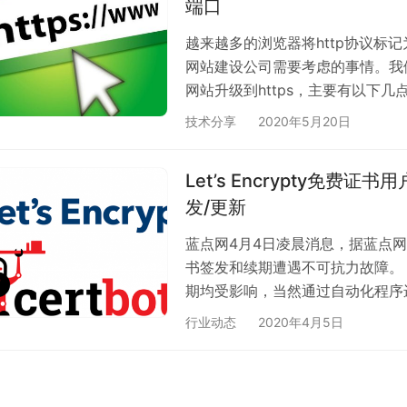
端口
越来越多的浏览器将http协议标记
网站建设公司需要考虑的事情。我们
网站升级到https，主要有以下几
采购证书，也可以采用免费证书。
技术分享
2020年5月20日
Apache对于https的支持 Apach
的Include conf/extra/httpd-ssl
Let’s Encrypty免
发/更新
蓝点网4月4日凌晨消息，据蓝点网网友反
书签发和续期遭遇不可抗力故障。
期均受影响，当然通过自动化程序
续期都会提前进行因此暂时部分即
行业动态
2020年4月5日
恢复则访问会受影响。 为此蓝点网提醒各
请尽快检查你的证书有效期若即将
安排更换其他渠…