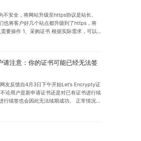
为不安全，将网站升级至https协议是站长、
也将客户好几个站点都升级到了https，将
点需要操作 1、采购证书 根据实际需求，可以
免费证书阿里云、腾讯云都有提供。 2、开启
e开启https支持，主要是注释掉httpd.conf里面
.conf，LoadModule ss…
费证书用户请注意：你的证书可能已经无法签
馈自4月3日下午开始Let’s Encrypty证
 不论用户是新申请证书还是对已有证书进行续
进行续签也会因此无法续期成功。 正常情况下
将到期的证书还可以使用，但如果接下来无法
位使用Let’s Encrypty 的网站管理员，
到期请立即执行续期。 若无法正常续期请立即