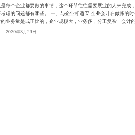
税是每个企业都要做的事情，这个环节往往需要展业的人来完成
要考虑的问题都有哪些。 一、与企业相适应 企业会计在做账的
业的业务量是成正比的，企业规模大，业务多，分工复杂，会计的
管理的需要 企业会计在建立账簿的时候，一定要满足企业管理的
2020年3月29日
，一定要马努管理需要，不要重复建立账簿或者是记账。 三、依据