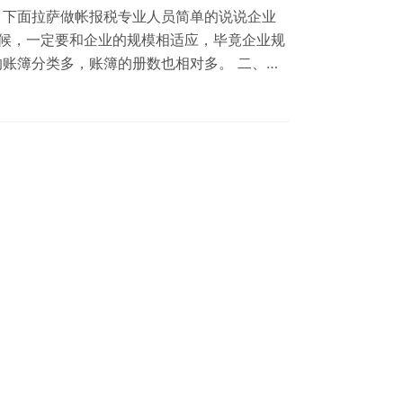
，下面拉萨做帐报税专业人员简单的说说企业
时候，一定要和企业的规模相适应，毕竟企业规
账簿分类多，账簿的册数也相对多。 二、依
需要，账簿是为企业管理服务的，所以在建账
账务处理程序 企业…