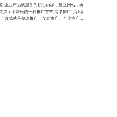
n）就是以企业产品或服务为核心内容，建立网站，再
道展示给网民的一种推广方式,网络推广可以做
推广方式就是整体推广、互助推广、百度推广
等，免费网站推广就是论坛、SNS、交换链接、
微信等新媒体渠道方式；狭义地说，网络推广
体是互联网，离开了互联网的推广就不算是网络推广；
验，和利用互联网…