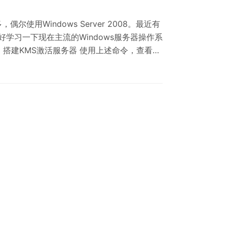
尔使用Windows Server 2008。最近有
学习一下现在主流的Windows服务器操作系
 R2。 1、搭建KMS激活服务器 使用上述命令，查看系
也很清楚是Intel架构，所以直接下一步。 我
般软件的存放路径/usr/local，安装wget，然
。关于最新版的vlmcsd…