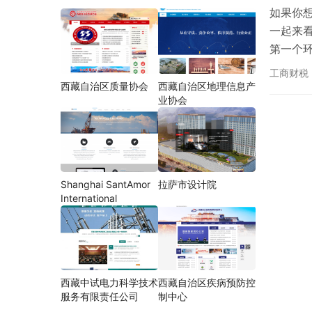
如果你
一起来
第一个
登记、
工商财税
地的市
西藏自治区质量协会
西藏自治区地理信息产
业协会
Shanghai SantAmor
拉萨市设计院
International
西藏中试电力科学技术
西藏自治区疾病预防控
服务有限责任公司
制中心