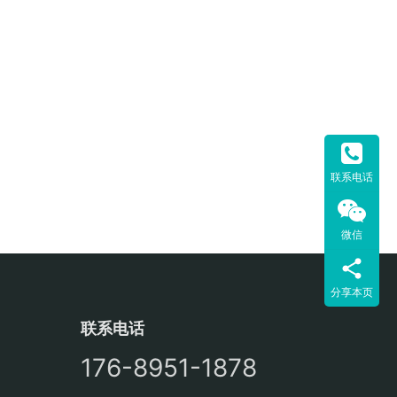
联系电话
微信
分享本页
联系电话
176-8951-1878