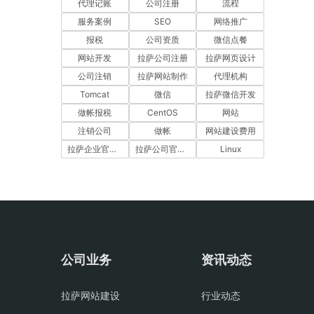
代理记账
公司注册
流程
服务案例
SEO
网络推广
报税
公司资质
微信点餐
网站开发
拉萨公司注册
拉萨网页设计
公司注销
拉萨网站制作
代理机构
Tomcat
微信
拉萨微信开发
做帐报税
CentOS
网站
注销公司
做帐
网站建设费用
拉萨企业官网建设
拉萨公司官网建设
Linux
公司业务
资讯动态
拉萨网站建设
行业动态