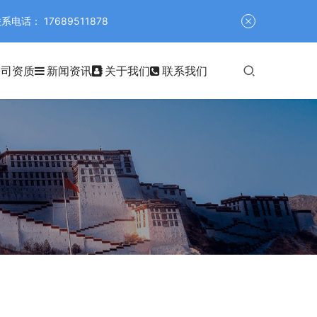
 17689511878
公司资质
新闻资讯
关于我们
联系我们