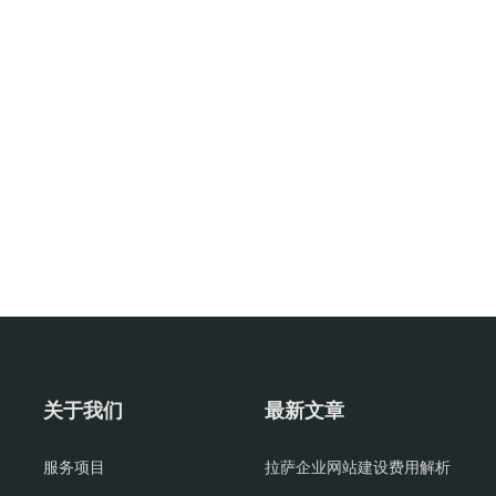
关于我们
最新文章
服务项目
拉萨企业网站建设费用解析