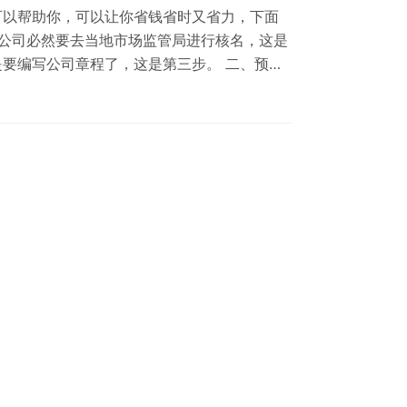
可以帮助你，可以让你省钱省时又省力，下面
办公司必然要去当地市场监管局进行核名，这是
要编写公司章程了，这是第三步。 二、预约
公司注册你可以去网上预约登记，当然要在当
司注册的全部信息，如公…