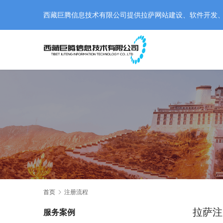
西藏巨腾信息技术有限公司提供拉萨网站建设、软件开发、小程
首页
注册流程
拉萨注
服务案例