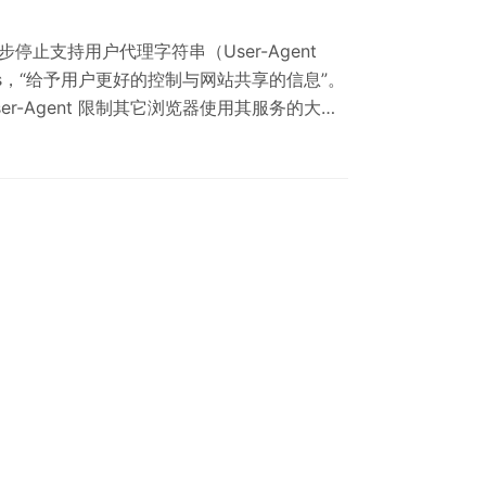
将逐步停止支持用户代理字符串（User-Agent
t Hints，“给予用户更好的控制与网站共享的信息”。
ser-Agent 限制其它浏览器使用其服务的大型
有率很多网站也是专为其优化的。 这种局面促使
冒充 Chrome。用户代理字符串的使用可追溯到
。 浏览器访问网…