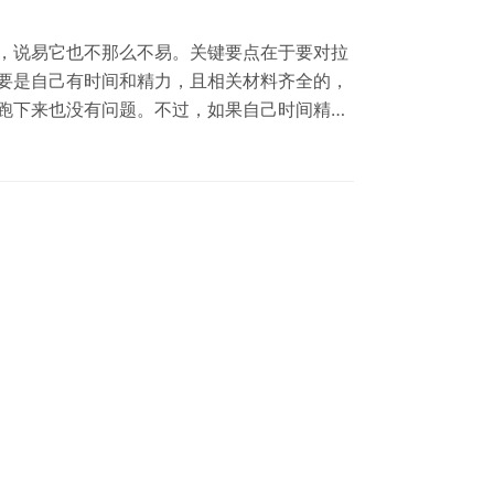
，说易它也不那么不易。关键要点在于要对拉
要是自己有时间和精力，且相关材料齐全的，
跑下来也没有问题。不过，如果自己时间精力
的拉萨代理公司来代办也是一个不错的选择。
些材料 1.确定需要注册的公司类型 实业，商
餐饮、信息技术、建筑、租赁等。例如：拉萨
技有限公司、西藏××文化传播有限公司、西…