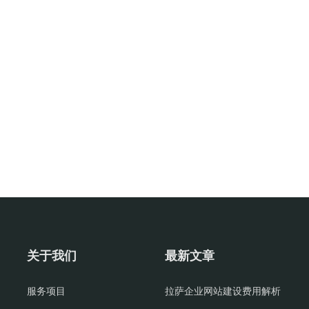
关于我们
最新文章
服务项目
拉萨企业网站建设费用解析