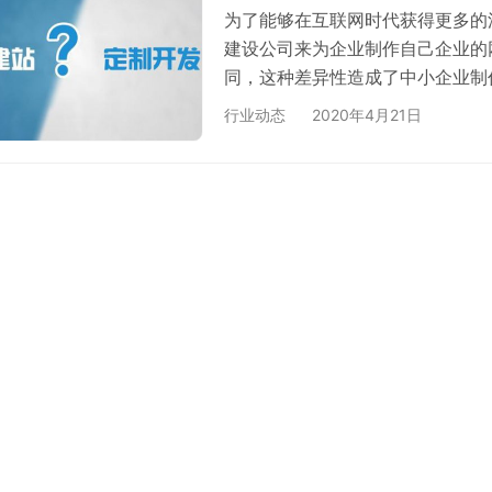
为了能够在互联网时代获得更多的
建设公司来为企业制作自己企业的
同，这种差异性造成了中小企业制
业制作高端网站。那么，这两种不
行业动态
2020年4月21日
1、前期研究计划和模板的不同 
对本行业的市场进行科学调研，然
样制作的网站往往粘性较强，因符
色。而…