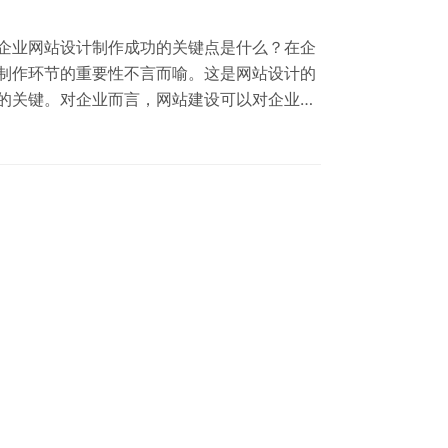
企业网站设计制作成功的关键点是什么？在企
制作环节的重要性不言而喻。这是网站设计的
的关键。对企业而言，网站建设可以对企业起
会产生反作用。下面大家分享一个网站设计制
一、企业品牌网站策划与设计 企业网站建设的
群体也完全不同，品牌网站的结构和需要布局
建设的真正目的和价值意图。网站建设的价值