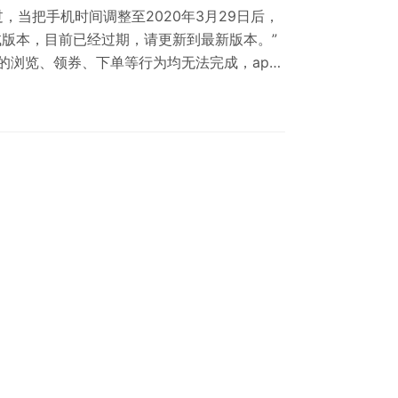
 不过，当把手机时间调整至2020年3月29日后，
试版本，目前已经过期，请更新到最新版本。”
的浏览、领券、下单等行为均无法完成，app
。不过，在点击恢复后仍然无法正常使用，系统
宝更新到最新版本9.5.15后该问题得到解决。
线了9.5.15版本，不过与此前上线的9.5.7版本